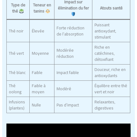
Impact sur
Type de
Teneur en
élimination du fer
Atouts santé
thé
tanins
Puissant
Forte réduction
Thé noir
Élevée
antioxydant,
de l’absorption
stimulant
Riche en
Modérée
Thé vert
Moyenne
catéchines,
réduction
détoxifiant
Douceur, riche en
Thé blanc
Faible
Impact faible
antioxydants
Thé
Faible à
Équilibre entre thé
Modéré
oolong
moyen
vert et noir
Infusions
Relaxantes,
Nulle
Pas d’impact
(plantes)
digestives