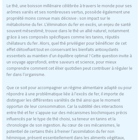
Le thé, une boisson millénaire célébrée à travers le monde pour ses
arômes variés et ses nombreuses vertus, possède également une
propriété moins connue mais décisive : son impact sur le
métabolisme du fer. L’élimination du fer en excès, un enjeu de santé
souvent mésestimé, trouve dans le thé un allié naturel, notamment
grâce à ses composés spécifiques comme les tanins, réputés
chélateurs du fer. Alors, quel thé privilégier pour bénéficier de cet
effet détoxifiant tout en conservant les bienfaits antioxydants
essentiels au maintien d’un équilibre optimal ? Cette question invite à
un voyage approfondi, entre saveurs et science, pour mieux
comprendre comment cet élixir quotidien peut contribuer à réguler le
fer dans l’organisme.
Que ce soit pour accompagner un régime alimentaire adapté ou pour
répondre à une problématique liée à l’excès de fer, il importe de
distinguer les différentes variétés de thé ainsi que le moment
opportun de leur consommation. Car la subtilité des interactions
entre thé et fer s’appuie sur des mécanismes biochimiques précis
influencés par le type de thé choisi, sa teneur en tanins et la
chronologie de son ingestion. Au cœur de ces mécanismes, le
potentiel de certains thés à freiner l’assimilation du fer non
héminique, présent essentiellement dans les aliments végétaux,