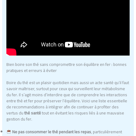
Bien boire son thé sans compromettre son équilibre en fer : bonnes
pratiques et erreurs à éviter
Boire du thé est un plaisir quotidien mais aussi un acte santé qu’il faut
savoir maîtriser, surtout pour ceux qui surveillent leur métabolisme
du fer. Il s’agit moins d’interdire que de comprendre les interactions
entre thé et fer pour préserver l’équilibre. Voici une liste essentielle
de recommandations à intégrer afin de continuer à profiter des
vertus du
thé santé
tout en évitant les risques liés à une mauvaise
gestion du fer.
Ne pas consommer le thé pendant les repas
, particulièrement