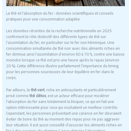
Le thé et l’absorption du fer : données scientifiques et conseils
pratiques pour une consommation adaptée
Les données récentes de la recherche nutritionnelle en 2025
confirment le rôle distinctif des différents types de thé sur
l’assimilation du fer, en particulier sur le fer non héminique. Une
consommation simultanée de thé noir avec des aliments riches en
fer diminue ainsi l’assimilation d’environ 60 à 70 %, contre une baisse
moindre lorsque ce thé est pris une heure après le repas (environ
20 %). Cette différence illustre parfaitement l’importance du timing
pour les personnes soucieuses de leur équilibre en fer dans le
corps.
Par ailleurs, le
thé vert
, riche en antioxydants et particulièrement
prisé comme
thé détox
, est un acteur efficace pour modérer
l’absorption du fer sans totalement la bloquer, ce qui en fait une
option intéressante pour ceux qui souhaitent un meilleur contrôle.
Cependant, les personnes présentant une carence en fer devraient
éviter de boire du thé au moment des repas pour ne pas aggraver
leur situation. Il est aussi conseillé d’associer les aliments riches en
fer à des sources de vitamine C pour stimuler l’absorption,