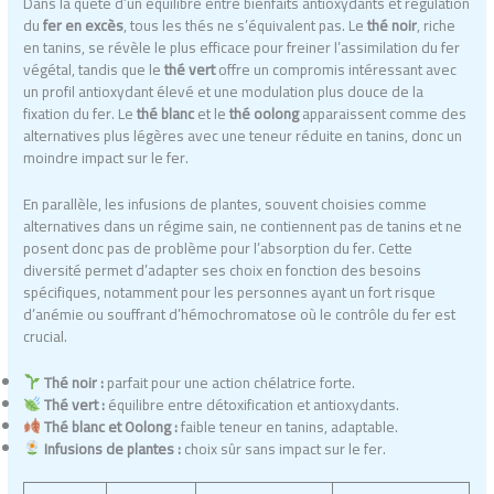
Dans la quête d’un équilibre entre bienfaits antioxydants et régulation
du
fer en excès
, tous les thés ne s’équivalent pas. Le
thé noir
, riche
en tanins, se révèle le plus efficace pour freiner l’assimilation du fer
végétal, tandis que le
thé vert
offre un compromis intéressant avec
un profil antioxydant élevé et une modulation plus douce de la
fixation du fer. Le
thé blanc
et le
thé oolong
apparaissent comme des
alternatives plus légères avec une teneur réduite en tanins, donc un
moindre impact sur le fer.
En parallèle, les infusions de plantes, souvent choisies comme
alternatives dans un régime sain, ne contiennent pas de tanins et ne
posent donc pas de problème pour l’absorption du fer. Cette
diversité permet d’adapter ses choix en fonction des besoins
spécifiques, notamment pour les personnes ayant un fort risque
d’anémie ou souffrant d’hémochromatose où le contrôle du fer est
crucial.
Thé noir :
parfait pour une action chélatrice forte.
Thé vert :
équilibre entre détoxification et antioxydants.
Thé blanc et Oolong :
faible teneur en tanins, adaptable.
Infusions de plantes :
choix sûr sans impact sur le fer.