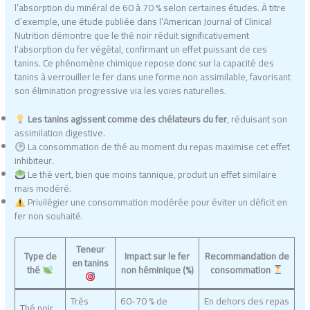
l’absorption du minéral de 60 à 70 % selon certaines études. À titre
d’exemple, une étude publiée dans l’American Journal of Clinical
Nutrition démontre que le thé noir réduit significativement
l’absorption du fer végétal, confirmant un effet puissant de ces
tanins. Ce phénomène chimique repose donc sur la capacité des
tanins à verrouiller le fer dans une forme non assimilable, favorisant
son élimination progressive via les voies naturelles.
Les tanins agissent comme des chélateurs du fer
, réduisant son
assimilation digestive.
La consommation de thé au moment du repas maximise cet effet
inhibiteur.
Le thé vert, bien que moins tannique, produit un effet similaire
mais modéré.
Privilégier une consommation modérée pour éviter un déficit en
fer non souhaité.
Teneur
Type de
Impact sur le fer
Recommandation de
en tanins
thé
non héminique (%)
consommation
Très
60-70 % de
En dehors des repas
Thé noir