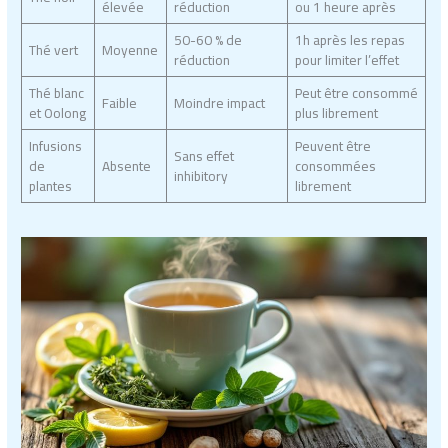
élevée
réduction
ou 1 heure après
50-60 % de
1h après les repas
Thé vert
Moyenne
réduction
pour limiter l’effet
Thé blanc
Peut être consommé
Faible
Moindre impact
et Oolong
plus librement
Infusions
Peuvent être
Sans effet
de
Absente
consommées
inhibitory
plantes
librement