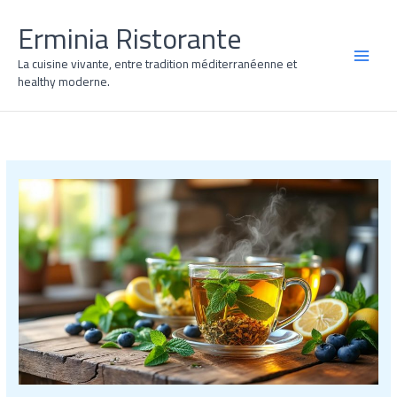
Aller
Erminia Ristorante
au
contenu
La cuisine vivante, entre tradition méditerranéenne et
MAI
healthy moderne.
MEN