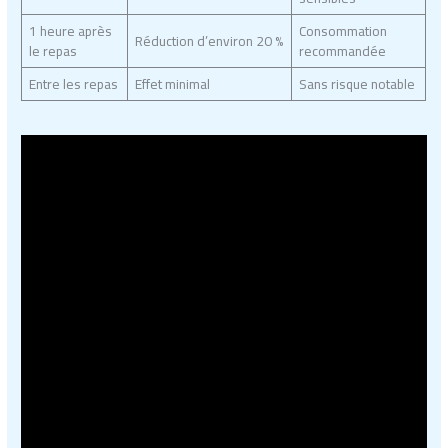
1 heure après
Consommation
Réduction d’environ 20 %
le repas
recommandée
Entre les repas
Effet minimal
Sans risque notable