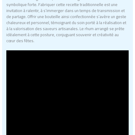
symbolique forte. Fabriquer cette recette traditionnelle est une
invitation à ralentir, à s’immerger dans un temps de transmission et
de partage. Offrir une bouteille ainsi confectionnée s’avère un geste
chaleureux et personnel, témoignant du soin porté à la réalisation et
à la valorisation des saveurs artisanales. Le rhum arrangé se prête
idéalement à cette posture, conjuguant souvenir et créativité au
cœur des fêtes.