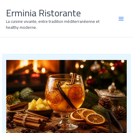
Aller
Erminia Ristorante
au
contenu
La cuisine vivante, entre tradition méditerranéenne et
MAI
healthy moderne.
MEN