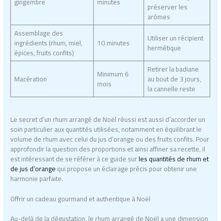
gingembre
minutes
préserver les
arômes
Assemblage des
Utiliser un récipient
ingrédients (rhum, miel,
10 minutes
hermétique
épices, fruits confits)
Retirer la badiane
Minimum 6
Macération
au bout de 3 jours,
mois
la cannelle reste
Le secret d’un rhum arrangé de Noël réussi est aussi d’accorder un
soin particulier aux quantités utilisées, notamment en équilibrant le
volume de rhum avec celui du jus d’orange ou des fruits confits. Pour
approfondir la question des proportions et ainsi affiner sa recette, il
est intéressant de se référer à ce guide sur
les quantités de rhum et
de jus d’orange
qui propose un éclairage précis pour obtenir une
harmonie parfaite.
Offrir un cadeau gourmand et authentique à Noël
Au-delà de la dégustation, le rhum arrangé de Noël a une dimension